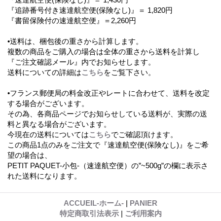
『追跡番号付き速達航空便(保険なし)』＝ 1,820円
『書留保険付の速達航空便』＝2,260円
•送料は、梱包後の重さから計算します。
複数の商品をご購入の場合は全体の重さから送料を計算し
『ご注文確認メール』内でお知らせします。
送料についての詳細は
こちら
をご覧下さい。
•フランス郵便局の料金改正やレートに合わせて、送料を改定
する場合がございます。
その為、各商品ページでお知らせしている送料が、実際の送
料と異なる場合がございます。
今現在の送料については
こちら
でご確認頂けます。
この商品1点のみをご注文で『速達航空便(保険なし)』をご希
望の場合は、
PETIT PAQUET-小包-（速達航空便）の”~500g”の欄に表示さ
れた送料になります。
ACCUEIL-ホーム-
|
PANIER
特定商取引法表示
|
ご利用案内