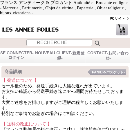
フランス アンティーク & ブロカント Antiquité et Brocante en ligne
- Mercerie , Parfumerie , Objet de vitrine , Papeterie , Objet religieux ,
bijoux victoriens -
PCサイト
SE CONNECTER-
NOUVEAU CLIENT-新規登
CONTACT-お問い合わ
ログイン-
録-
せ-
商品詳細
PANIER-バスケット-
【 発送について 】
セール後のため、発送手続きに大幅な遅れが出ています。
お支払い確認から発送手続き迄に4〜5週間お待たせしておりま
す。
大変ご迷惑をお掛けしますがご理解の程宜しくお願いいたしま
す。
特別なご事情でお急ぎの場合はご相談ください。
【 送料の改正について 】
『フランス郵便局の料金改正』に伴い、速達航空便(プリオリテ