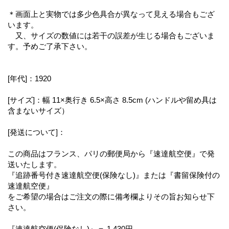
＊画面上と実物では多少色具合が異なって見える場合もござ
います。
又、サイズの数値には若干の誤差が生じる場合もございま
す。予めご了承下さい。
[年代]：1920
[サイズ]：幅 11×奥行き 6.5×高さ 8.5cm (ハンドルや留め具は
含まないサイズ）
[発送について]：
この商品はフランス、パリの郵便局から『速達航空便』で発
送いたします。
『追跡番号付き速達航空便(保険なし)』または『書留保険付の
速達航空便』
をご希望の場合はご注文の際に備考欄よりその旨お知らせ下
さい。
『速達航空便(保険なし)』＝ 1,430円