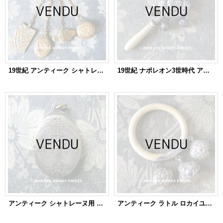
19世紀 アンティーク シャトレーヌ ナポレオンの蜜蜂の紋章 & エルミンの紋章 CHATELAINE POMPONNE
19世紀 ナポレオン3世時代 アンティーク ラトル 星柄 シルバー＆ボーン製
アンティーク シャトレーヌ用 ミラー リボンが結ばれた薔薇の花かご
アンティーク ラトル ロカイユ装飾