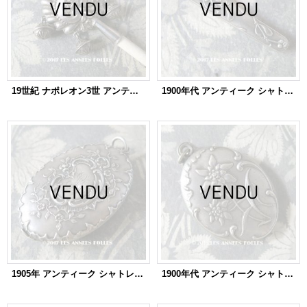
19世紀 ナポレオン3世 アンティーク ラトル 薔薇の花かご ガラガラ 笛付き シルバー＆ボーン製
1900年代 アンティーク シャトレーヌ用 小さなヤドリギのかぎ針 折り畳み式 CHATELAINE
1905年 アンティーク シャトレーヌ スライド式 ミラー 薔薇 シルバー製
1900年代 アンティーク シャトレーヌ 手鏡 エーデルワイス スライド式 ミラー ペンダント