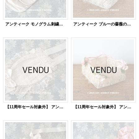
アンティーク モノグラム刺繍入り リボンが結ばれたオモニエール パウダーピンクのシルクサテン
アンティーク ブルーの薔薇の布花付 ウェディングのドラジェ用パニエ マリアージュ
【11周年セール対象外】 アンティーク 初聖体のオモニエール 淡いピンクのシルクリボン & 花刺繍入りレースのフリル
【11周年セール対象外】 アンティーク ピンクの薔薇の布花付 ウェディングのドラジェ用パニエ マリアージュ