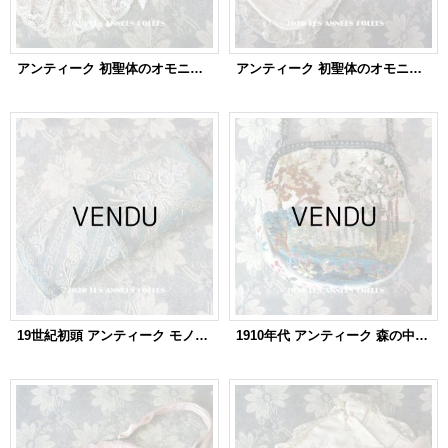
アンティーク 初聖体のオモニエール グレイッシュピンク 薔薇＆レース
アンティーク 初聖体のオモニエール ピンクベージュ 花模様のホワイトワーク & 手編みのマリーヌレース
19世紀初頭 アンティーク モノグラム入り ホワイトワークのボックス 筒型
1910年代 アンティーク 森の中の小さな兎 オモニエール ニードルポイント ミラー付き