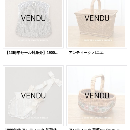
【13周年セール対象外】1900年代頃 アンティーク シルバー製 薔薇＆リボンのガーランド柄 メタルメッシュのコインケース 仕切り付き コインパース
アンティーク パニエ