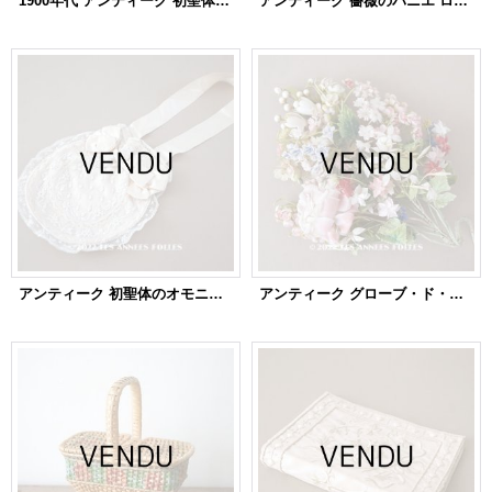
1900年代 アンティーク 初聖体のオモニエール ピンクベージュのリボン＆レース
アンティーク 薔薇のパニエ ローズパニエ
アンティーク 初聖体のオモニエール 淡いピンクのシルクリボン & 花模様のホワイトワーク(手刺繍)
アンティーク グローブ・ド・マリエのブーケ 薔薇