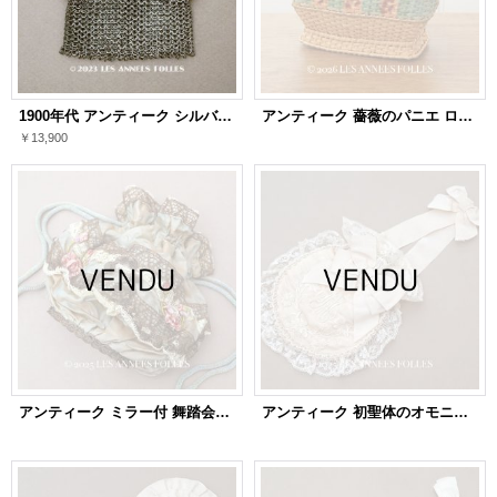
1900年代 アンティーク シルバー製 メタルメッシュ コインケース 内ポケット付 花かご＆薔薇とリボンのガーランド
アンティーク 薔薇のパニエ ローズパニエ
￥13,900
アンティーク ミラー付 舞踏会用 オモニエール 薔薇のロココモチーフ付 サフィレットブルー
アンティーク 初聖体のオモニエール 淡いグレイッシュピンク 手刺繍 & レース