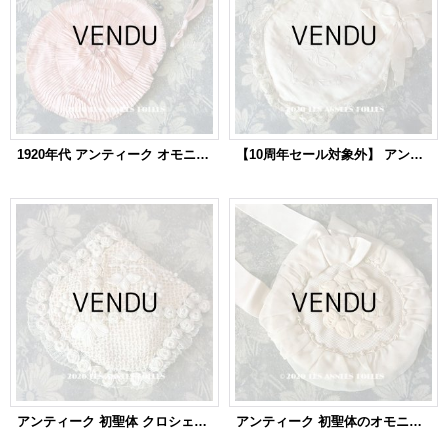
1920年代 アンティーク オモニエール ピンクの薔薇のロココモチーフ付
【10周年セール対象外】 アンティーク 鈴蘭の刺繍入り リボンが結ばれたオモニエール
アンティーク 初聖体 クロシェレースの小さなオモニエール ピンクベージュのシルクサテン
アンティーク 初聖体のオモニエール ピンクベージュ 薔薇＆リボン