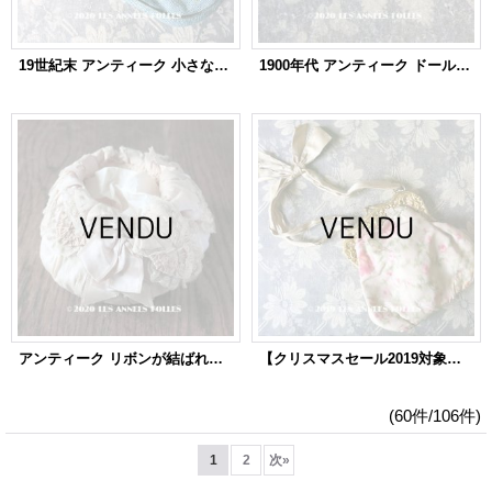
19世紀末 アンティーク 小さなオモニエール 薔薇模様 ニードルポイント エナメルの花のフレーム
1900年代 アンティーク ドール用 極小 メタルメッシュのコインケース
アンティーク リボンが結ばれた 淡いピンクのオモニエール マリアージュ
【クリスマスセール2019対象外】 19世紀 アンティーク オモニエール シルク製 ピンクの薔薇模様のほくし織
(60件/106件)
1
2
次
»