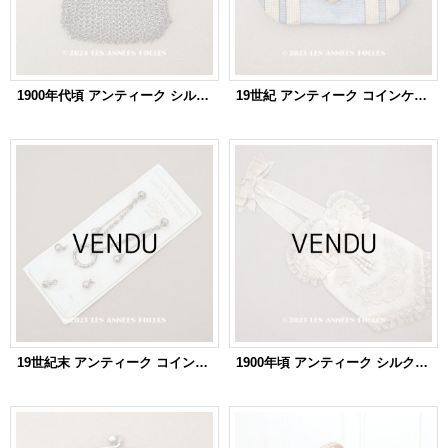
1900年代頃 アンティーク シルバー製 菫 メタルメッシュのコインケース 仕切り付き コインパース
19世紀 アンティーク コインケース 仕切り付き コインパース
19世紀末 アンティーク コインケース用 メタルパーツのセット GARNITURE POUR BOURSE AU CROCHET
1900年頃 アンティーク シルク製 初聖体のオモニエール エクリュ＆ベージュ