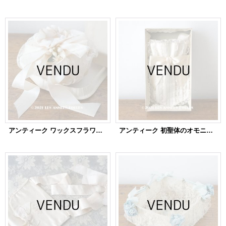
アンティーク ワックスフラワー付 シルク製 ドラジェのオモニエール 箱入り マリアージュ 結婚式
アンティーク 初聖体のオモニエール オフホワイトのシルクリボン & レースのフリル レースペーパー付ボックス入り