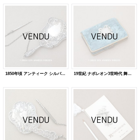
1850年頃 アンティーク シルバー製 舞踏会の手帳 ミラー＆ペンシル付 ファン型 CARNET DE BAL カルネ・ド・バル
19世紀 ナポレオン3世時代 舞踏会の手帳 ペンシル付 CARNET DE BAL カルネ・ド・バル