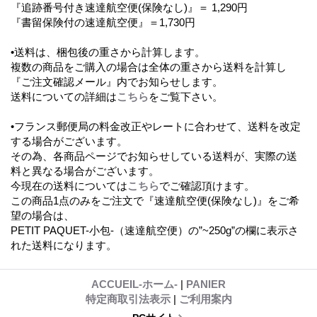
『追跡番号付き速達航空便(保険なし)』＝ 1,290円
『書留保険付の速達航空便』＝1,730円
•送料は、梱包後の重さから計算します。
複数の商品をご購入の場合は全体の重さから送料を計算し
『ご注文確認メール』内でお知らせします。
送料についての詳細は
こちら
をご覧下さい。
•フランス郵便局の料金改正やレートに合わせて、送料を改定
する場合がございます。
その為、各商品ページでお知らせしている送料が、実際の送
料と異なる場合がございます。
今現在の送料については
こちら
でご確認頂けます。
この商品1点のみをご注文で『速達航空便(保険なし)』をご希
望の場合は、
PETIT PAQUET-小包-（速達航空便）の”~250g”の欄に表示さ
れた送料になります。
ACCUEIL-ホーム-
|
PANIER
特定商取引法表示
|
ご利用案内