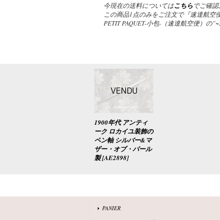
今現在の送料については
こちら
でご確認
この商品1点のみをご注文で『速達航空便
PETIT PAQUET-小包-（速達航空便）
1900年代 アンティ
ーク ロカイユ装飾の
ペン軸 シルバー&マ
ザー・オブ・パール
製
[
AE2898
]
PANIER