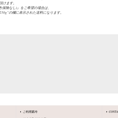
頂けます。
(保険なし)』をご希望の場合は、
の”~250g”の欄に表示された送料になります。
ご利用案内
CONT