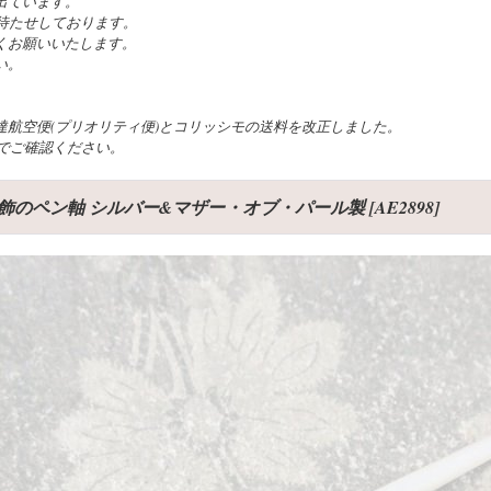
出ています。
待たせしております。
くお願いいたします。
い。
航空便(プリオリティ便)とコリッシモの送料を改正しました。
でご確認ください。
ユ装飾のペン軸 シルバー&マザー・オブ・パール製
[
AE2898
]