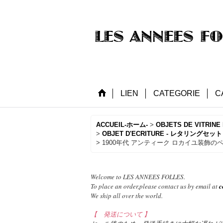
LIEN
CATEGORIE
C
ACCUEIL-ホーム-
>
OBJETS DE VITRI
>
OBJET D'ECRITURE - レタリングセ
>
1900年代 アンティーク ロカイユ装飾
Welcome to LES ANNEES FOLLES.
To place an order,please contact us by email at
c
We ship all over the world.
【 発送について 】