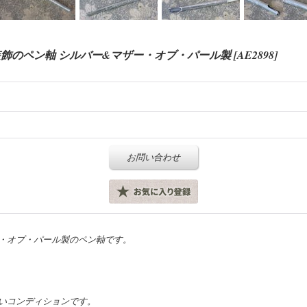
ユ装飾のペン軸 シルバー&マザー・オブ・パール製
[
AE2898
]
お問い合わせ
・オブ・パール製のペン軸です。
いコンディションです。