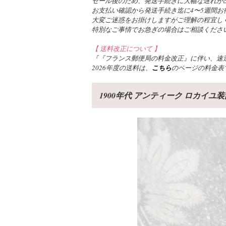
セール後のため、発送手続きに大幅な遅れが
お支払い確認から発送手続き迄に4〜5週間お
大変ご迷惑をお掛けしますがご理解の程宜し
特別なご事情でお急ぎの場合はご相談くださ
【 送料改正について 】
『『フランス郵便局の料金改正』に伴い、速達
2026年度の送料は、
こちら
のページの料金表
1900年代 アンティーク ロカイ