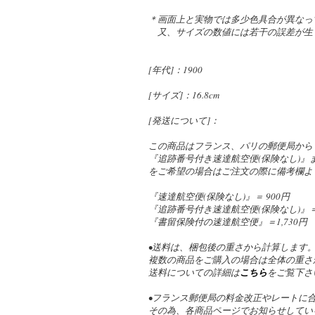
＊画面上と実物では多少色具合が異なっ
又、サイズの数値には若干の誤差が生
[年代]：1900
[サイズ]：16.8cm
[発送について]：
この商品はフランス、パリの郵便局から
『追跡番号付き速達航空便(保険なし)
をご希望の場合はご注文の際に備考欄よ
『速達航空便(保険なし)』＝ 900円
『追跡番号付き速達航空便(保険なし)』＝ 1
『書留保険付の速達航空便』＝1,730円
•送料は、梱包後の重さから計算します
複数の商品をご購入の場合は全体の重さ
送料についての詳細は
こちら
をご覧下さ
•フランス郵便局の料金改正やレートに
その為、各商品ページでお知らせしてい