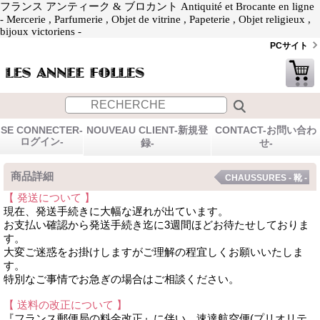
フランス アンティーク & ブロカント Antiquité et Brocante en ligne
- Mercerie , Parfumerie , Objet de vitrine , Papeterie , Objet religieux ,
bijoux victoriens -
PCサイト
SE CONNECTER-
NOUVEAU CLIENT-新規登
CONTACT-お問い合わ
ログイン-
録-
せ-
商品詳細
CHAUSSURES - 靴 -
【 発送について 】
現在、発送手続きに大幅な遅れが出ています。
お支払い確認から発送手続き迄に3週間ほどお待たせしておりま
す。
大変ご迷惑をお掛けしますがご理解の程宜しくお願いいたしま
す。
特別なご事情でお急ぎの場合はご相談ください。
【 送料の改正について 】
『フランス郵便局の料金改正』に伴い、速達航空便(プリオリテ