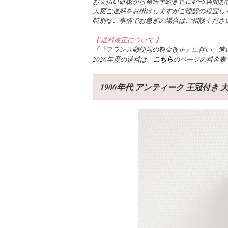
お支払い確認から発送手続き迄に4〜5週間お
大変ご迷惑をお掛けしますがご理解の程宜し
特別なご事情でお急ぎの場合はご相談くださ
【 送料改正について 】
『『フランス郵便局の料金改正』に伴い、速達
2026年度の送料は、
こちら
のページの料金表
1900年代 アンティーク 王冠付き