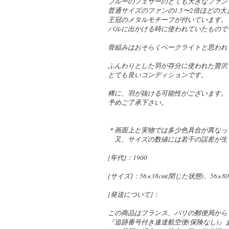
ブルーのフェザーのとても大きなファン
普通サイズのファンの1.5〜2倍ほどの
王冠のメタルモチーフが付いています。
バルに出かける時に使われていたもので
骨組みはおそらくベークライトと思われ
ふんわりとした羽が存分に使われた贅沢
とても良いコンディションです。
稀に、羽が抜ける可能性がございます。
予めご了承下さい。
＊画面上と実物では多少色具合が異なっ
又、サイズの数値には若干の誤差が生
[年代]：1900
[サイズ]：56×38cm(閉じた状態)、56×8
[発送について]：
この商品はフランス、パリの郵便局から
『追跡番号付き速達航空便(保険なし)