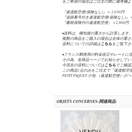
をご希望の場合はご注文の際に備考欄よ
『速達航空便(保険なし)』＝ 2,030円
『追跡番号付き速達航空便(保険なし)』＝ 2
『書留保険付の速達航空便』＝2,860円
•送料は、梱包後の重さから計算します
複数の商品をご購入の場合は全体の重さ
送料についての詳細は
こちら
をご覧下さ
•フランス郵便局の料金改正やレートに
その為、各商品ページでお知らせしてい
今現在の送料については
こちら
でご確認
この商品1点のみをご注文で『速達航空便
PETIT PAQUET-小包-（速達航空便）
OBJETS CONCERNES-関連商品-