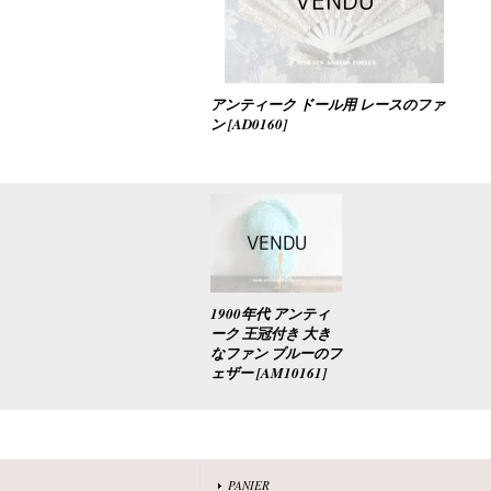
アンティーク ドール用 レースのファ
ン
[
AD0160
]
1900年代 アンティ
ーク 王冠付き 大き
なファン ブルーのフ
ェザー
[
AM10161
]
PANIER