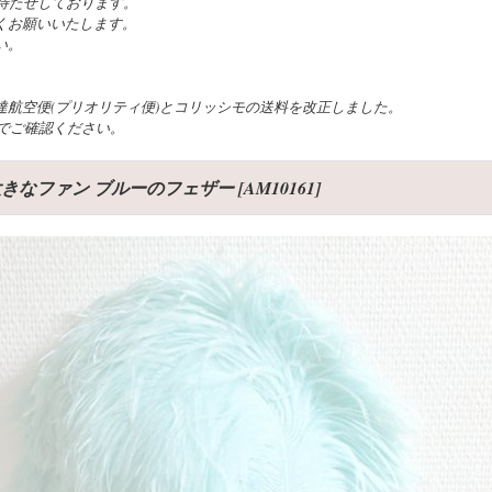
待たせしております。
くお願いいたします。
い。
航空便(プリオリティ便)とコリッシモの送料を改正しました。
でご確認ください。
 大きなファン ブルーのフェザー
[
AM10161
]