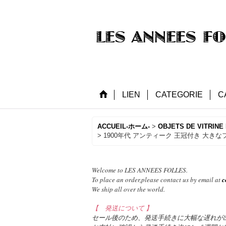
LIEN
CATEGORIE
C
ACCUEIL-ホーム-
>
OBJETS DE VITRI
>
1900年代 アンティーク 王冠付き 大き
Welcome to LES ANNEES FOLLES.
To place an order,please contact us by email at
c
We ship all over the world.
【 発送について 】
セール後のため、発送手続きに大幅な遅れが