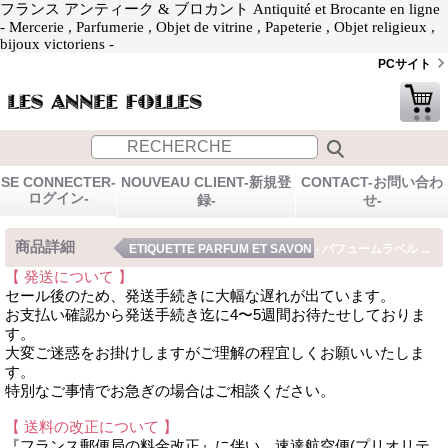
フランス アンティーク & ブロカント Antiquité et Brocante en ligne
- Mercerie , Parfumerie , Objet de vitrine , Papeterie , Objet religieux ,
bijoux victoriens -
PCサイト
SE CONNECTER-
NOUVEAU CLIENT-新規登
CONTACT-お問い合わ
ログイン-
録-
せ-
商品詳細
ETIQUETTE PARFUM ET SAVON - パフュームラベル ...
【 発送について 】
セール後のため、発送手続きに大幅な遅れが出ています。
お支払い確認から発送手続き迄に4〜5週間お待たせしておりま
す。
大変ご迷惑をお掛けしますがご理解の程宜しくお願いいたしま
す。
特別なご事情でお急ぎの場合はご相談ください。
【 送料の改正について 】
『フランス郵便局の料金改正』に伴い、速達航空便(プリオリテ