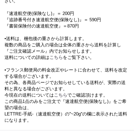
さい。
『速達航空便(保険なし)』＝ 200円
『追跡番号付き速達航空便(保険なし)』＝ 590円
『書留保険付の速達航空便』＝870円
•送料は、梱包後の重さから計算します。
複数の商品をご購入の場合は全体の重さから送料を計算し
『ご注文確認メール』内でお知らせします。
送料についての詳細は
こちら
をご覧下さい。
•フランス郵便局の料金改正やレートに合わせて、送料を改定
する場合がございます。
その為、各商品ページでお知らせしている送料が、実際の送
料と異なる場合がございます。
今現在の送料については
こちら
でご確認頂けます。
この商品1点のみをご注文で『速達航空便(保険なし)』をご希
望の場合は、
LETTRE-手紙-（速達航空便）の”~20g”の欄に表示された送料
になります。