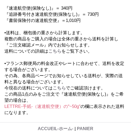
『速達航空便(保険なし)』＝ 340円
『追跡番号付き速達航空便(保険なし)』＝ 730円
『書留保険付の速達航空便』＝1,010円
•送料は、梱包後の重さから計算します。
複数の商品をご購入の場合は全体の重さから送料を計算し
『ご注文確認メール』内でお知らせします。
送料についての詳細は
こちら
をご覧下さい。
•フランス郵便局の料金改正やレートに合わせて、送料を改定
する場合がございます。
その為、各商品ページでお知らせしている送料が、実際の送
料と異なる場合がございます。
今現在の送料については
こちら
でご確認頂けます。
この商品1点のみをご注文で『速達航空便(保険なし)』をご希
望の場合は、
LETTRE-手紙-（速達航空便）の”~50g”
の欄に表示された送料
になります。
ACCUEIL-ホーム-
|
PANIER