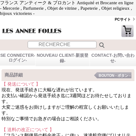
フランス アンティーク & ブロカント Antiquité et Brocante en ligne
- Mercerie , Parfumerie , Objet de vitrine , Papeterie , Objet religieux ,
bijoux victoriens -
PCサイト
SE CONNECTER-
NOUVEAU CLIENT-新規登
CONTACT-お問い合わ
ログイン-
録-
せ-
商品詳細
BOUTON - ボタン -
【 発送について 】
現在、発送手続きに大幅な遅れが出ています。
お支払い確認から発送手続き迄に3週間ほどお待たせしておりま
す。
大変ご迷惑をお掛けしますがご理解の程宜しくお願いいたしま
す。
特別なご事情でお急ぎの場合はご相談ください。
【 送料の改正について 】
『フランス郵便局の料金改正』に伴い、速達航空便(プリオリテ