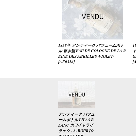
1858年 アンティーク パフュームボト
1
ル 香水瓶 EAU DE COLOGNE DE LA R
ト
EINE DES ABEILLES -VIOLET-
G
[
AF0326
]
[
アンティーク パフュ
ームボトル LILAS B
LANC ホワイトライ
ラック - A. BOURJO