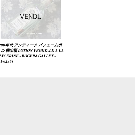
900年代 アンティーク パフュームボ
ル 香水瓶 LOTION VEGETALE A LA
LYCERINE - ROGER&GALLET -
AF0235
]