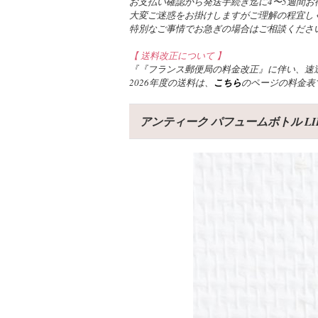
お支払い確認から発送手続き迄に4〜5週間お
大変ご迷惑をお掛けしますがご理解の程宜し
特別なご事情でお急ぎの場合はご相談くださ
【 送料改正について 】
『『フランス郵便局の料金改正』に伴い、速達
2026年度の送料は、
こちら
のページの料金表
アンティーク パフュームボトル LILAS 