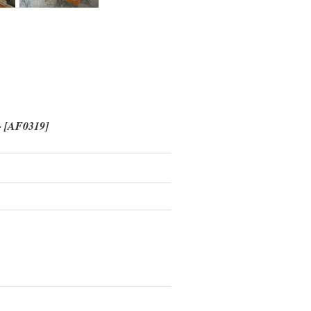
-
[
AF0319
]