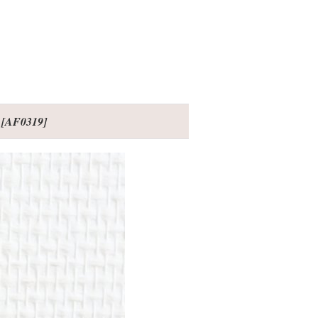
[
AF0319
]