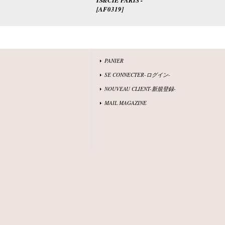
IS&CIE PARIS -
[
AF0319
]
PANIER
SE CONNECTER-ログイン-
NOUVEAU CLIENT-新規登録-
MAIL MAGAZINE