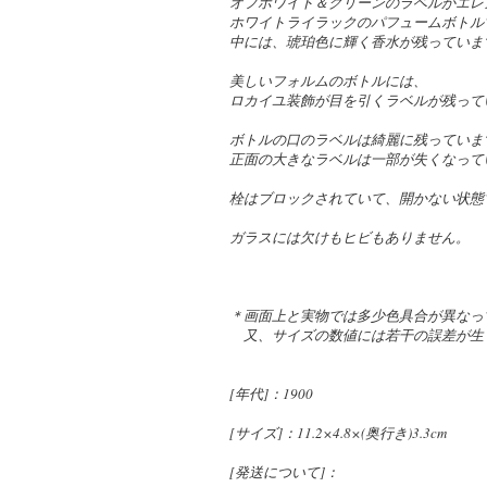
オフホワイト＆グリーンのラベルがエレ
ホワイトライラックのパフュームボトル
中には、琥珀色に輝く香水が残っていま
美しいフォルムのボトルには、
ロカイユ装飾が目を引くラベルが残って
ボトルの口のラベルは綺麗に残っていま
正面の大きなラベルは一部が失くなって
栓はブロックされていて、開かない状態
ガラスには欠けもヒビもありません。
＊画面上と実物では多少色具合が異なっ
又、サイズの数値には若干の誤差が生
[年代]：1900
[サイズ]：11.2×4.8×(奥行き)3.3cm
[発送について]：