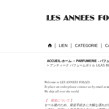
LIEN
CATEGORIE
C
ACCUEIL-ホーム-
>
PARFUMERIE - パフ
>
アンティーク パフュームボトル LILAS BLAN
Welcome to LES ANNEES FOLLES.
To place an order,please contact us by email at
c
We ship all over the world.
【 発送について 】
セール後のため、発送手続きに大幅な遅れが