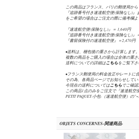
この商品はフランス、パリの郵便局から
『追跡番号付き速達航空便(保険なし)
をご希望の場合はご注文の際に備考欄よ
『速達航空便(保険なし)』＝ 1,640円
『追跡番号付き速達航空便(保険なし)』＝ 2
『書留保険付の速達航空便』＝2,470円
•送料は、梱包後の重さから計算します
複数の商品をご購入の場合は全体の重さ
送料についての詳細は
こちら
をご覧下さ
•フランス郵便局の料金改正やレートに
その為、各商品ページでお知らせしてい
今現在の送料については
こちら
でご確認
この商品1点のみをご注文で『速達航空便
PETIT PAQUET-小包-（速達航空便）
OBJETS CONCERNES-関連商品-