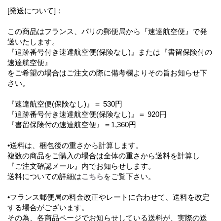
[発送について]：
この商品はフランス、パリの郵便局から『速達航空便』で発
送いたします。
『追跡番号付き速達航空便(保険なし)』または『書留保険付の
速達航空便』
をご希望の場合はご注文の際に備考欄よりその旨お知らせ下
さい。
『速達航空便(保険なし)』＝ 530円
『追跡番号付き速達航空便(保険なし)』＝ 920円
『書留保険付の速達航空便』＝1,360円
•送料は、梱包後の重さから計算します。
複数の商品をご購入の場合は全体の重さから送料を計算し
『ご注文確認メール』内でお知らせします。
送料についての詳細は
こちら
をご覧下さい。
•フランス郵便局の料金改正やレートに合わせて、送料を改定
する場合がございます。
その為、各商品ページでお知らせしている送料が、実際の送