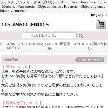
フランス アンティーク & ブロカント Antiquité et Brocante en ligne
- Mercerie , Parfumerie , Objet de vitrine , Papeterie , Objet religieux ,
bijoux victoriens -
PCサイト
SE CONNECTER-
NOUVEAU CLIENT-新規登
CONTACT-お問い合わ
ログイン-
録-
せ-
商品詳細
BOUTON - ボタン -
【 発送について 】
現在、発送手続きに大幅な遅れが出ています。
お支払い確認から発送手続き迄に3週間ほどお待たせしておりま
す。
大変ご迷惑をお掛けしますがご理解の程宜しくお願いいたしま
す。
特別なご事情でお急ぎの場合はご相談ください。
【 送料の改正について 】
『フランス郵便局の料金改正』に伴い、速達航空便(プリオリテ