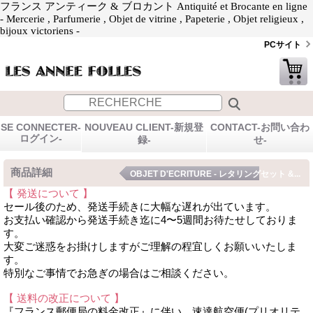
フランス アンティーク & ブロカント Antiquité et Brocante en ligne
- Mercerie , Parfumerie , Objet de vitrine , Papeterie , Objet religieux ,
bijoux victoriens -
PCサイト
SE CONNECTER-
NOUVEAU CLIENT-新規登
CONTACT-お問い合わ
ログイン-
録-
せ-
商品詳細
OBJET D'ECRITURE - レタリングセット &...
【 発送について 】
セール後のため、発送手続きに大幅な遅れが出ています。
お支払い確認から発送手続き迄に4〜5週間お待たせしておりま
す。
大変ご迷惑をお掛けしますがご理解の程宜しくお願いいたしま
す。
特別なご事情でお急ぎの場合はご相談ください。
【 送料の改正について 】
『フランス郵便局の料金改正』に伴い、速達航空便(プリオリテ