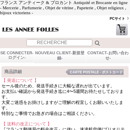
フランス アンティーク & ブロカント Antiquité et Brocante en ligne
- Mercerie , Parfumerie , Objet de vitrine , Papeterie , Objet religieux ,
bijoux victoriens -
PCサイト
SE CONNECTER-
NOUVEAU CLIENT-新規登
CONTACT-お問い合わ
ログイン-
録-
せ-
商品詳細
CARTE POSTALE - ポストカード -
【 発送について 】
セール後のため、発送手続きに大幅な遅れが出ています。
お支払い確認から発送手続き迄に4〜5週間お待たせしておりま
す。
大変ご迷惑をお掛けしますがご理解の程宜しくお願いいたしま
す。
特別なご事情でお急ぎの場合はご相談ください。
【 送料の改正について 】
『フランス郵便局の料金改正』に伴い、速達航空便(プリオリテ