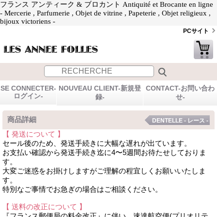
フランス アンティーク & ブロカント Antiquité et Brocante en ligne
- Mercerie , Parfumerie , Objet de vitrine , Papeterie , Objet religieux ,
bijoux victoriens -
PCサイト
SE CONNECTER-
NOUVEAU CLIENT-新規登
CONTACT-お問い合わ
ログイン-
録-
せ-
商品詳細
DENTELLE - レース -
【 発送について 】
セール後のため、発送手続きに大幅な遅れが出ています。
お支払い確認から発送手続き迄に4〜5週間お待たせしておりま
す。
大変ご迷惑をお掛けしますがご理解の程宜しくお願いいたしま
す。
特別なご事情でお急ぎの場合はご相談ください。
【 送料の改正について 】
『フランス郵便局の料金改正』に伴い、速達航空便(プリオリテ