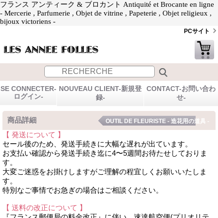
フランス アンティーク & ブロカント Antiquité et Brocante en ligne
- Mercerie , Parfumerie , Objet de vitrine , Papeterie , Objet religieux ,
bijoux victoriens -
PCサイト
SE CONNECTER-
NOUVEAU CLIENT-新規登
CONTACT-お問い合わ
ログイン-
録-
せ-
商品詳細
OUTIL DE FLEURISTE - 造花用の道具 -
【 発送について 】
セール後のため、発送手続きに大幅な遅れが出ています。
お支払い確認から発送手続き迄に4〜5週間お待たせしておりま
す。
大変ご迷惑をお掛けしますがご理解の程宜しくお願いいたしま
す。
特別なご事情でお急ぎの場合はご相談ください。
【 送料の改正について 】
『フランス郵便局の料金改正』に伴い、速達航空便(プリオリテ