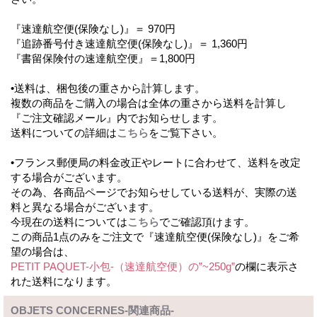
『速達航空便(保険なし)』＝ 970円
『追跡番号付き速達航空便(保険なし)』＝ 1,360円
『書留保険付の速達航空便』＝1,800円
•送料は、梱包後の重さから計算します。
複数の商品をご購入の場合は全体の重さから送料を計算し
『ご注文確認メール』内でお知らせします。
送料についての詳細は
こちら
をご覧下さい。
•フランス郵便局の料金改正やレートに合わせて、送料を改定
する場合がございます。
その為、各商品ページでお知らせしている送料が、実際の送
料と異なる場合がございます。
今現在の送料については
こちら
でご確認頂けます。
この商品1点のみをご注文で『速達航空便(保険なし)』をご希
望の場合は、
PETIT PAQUET-小包-（速達航空便）の”~250g”
の欄に表示さ
れた送料になります。
OBJETS CONCERNES-関連商品-