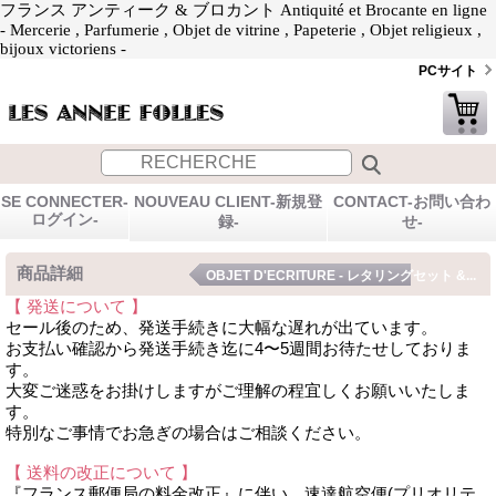
フランス アンティーク & ブロカント Antiquité et Brocante en ligne
- Mercerie , Parfumerie , Objet de vitrine , Papeterie , Objet religieux ,
bijoux victoriens -
PCサイト
SE CONNECTER-
NOUVEAU CLIENT-新規登
CONTACT-お問い合わ
ログイン-
録-
せ-
商品詳細
OBJET D'ECRITURE - レタリングセット &...
【 発送について 】
セール後のため、発送手続きに大幅な遅れが出ています。
お支払い確認から発送手続き迄に4〜5週間お待たせしておりま
す。
大変ご迷惑をお掛けしますがご理解の程宜しくお願いいたしま
す。
特別なご事情でお急ぎの場合はご相談ください。
【 送料の改正について 】
『フランス郵便局の料金改正』に伴い、速達航空便(プリオリテ