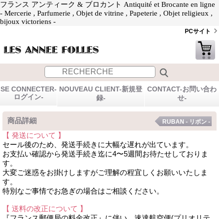
フランス アンティーク & ブロカント Antiquité et Brocante en ligne
- Mercerie , Parfumerie , Objet de vitrine , Papeterie , Objet religieux ,
bijoux victoriens -
PCサイト
SE CONNECTER-
NOUVEAU CLIENT-新規登
CONTACT-お問い合わ
ログイン-
録-
せ-
商品詳細
RUBAN - リボン -
【 発送について 】
セール後のため、発送手続きに大幅な遅れが出ています。
お支払い確認から発送手続き迄に4〜5週間お待たせしておりま
す。
大変ご迷惑をお掛けしますがご理解の程宜しくお願いいたしま
す。
特別なご事情でお急ぎの場合はご相談ください。
【 送料の改正について 】
『フランス郵便局の料金改正』に伴い、速達航空便(プリオリテ