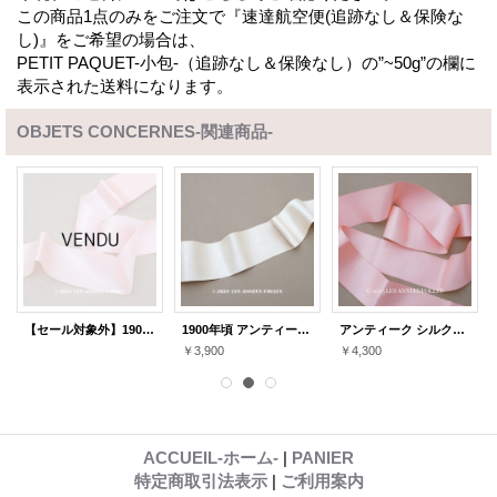
この商品1点のみをご注文で『速達航空便(追跡なし＆保険な
し)』をご希望の場合は、
PETIT PAQUET-小包-（追跡なし＆保険なし）の”~50g”の欄に
表示された送料になります。
OBJETS CONCERNES-関連商品-
【セール対象外】1900年頃 アンティーク シルク製 薄手のサテンリボン ベビーピンク 5.7cm幅
1900年頃 アンティーク シルク製 サテンリボン 幅広 5.8cm幅 パウダーピンク
アンティーク シルク製 サテンリボン 1.63m 4.7cm幅 ローズピンク
￥3,900
￥4,300
ACCUEIL-ホーム-
|
PANIER
特定商取引法表示
|
ご利用案内