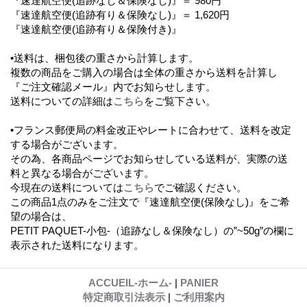
『速達航空便(追跡なし＆保険なし)』＝ 980円
『速達航空便(追跡有り＆保険なし)』＝ 1,620円
『速達航空便(追跡有り＆保険付き)』
•送料は、梱包後の重さから計算します。
複数の商品をご購入の場合は全体の重さから送料を計算し
『ご注文確認メール』内でお知らせします。
送料についての詳細は
こちら
をご覧下さい。
•フランス郵便局の料金改正やレートに合わせて、送料を改定
する場合がございます。
その為、各商品ページでお知らせしている送料が、実際の送
料と異なる場合がございます。
今現在の送料については
こちら
でご確認ください。
この商品1点のみをご注文で『速達航空便(保険なし)』をご希
望の場合は、
PETIT PAQUET-小包-（追跡なし＆保険なし）の”~50g”の欄に
表示された送料になります。
ACCUEIL-ホーム-
|
PANIER
特定商取引法表示
|
ご利用案内