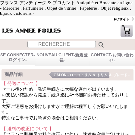
フランス アンティーク & ブロカント Antiquité et Brocante en ligne
- Mercerie , Parfumerie , Objet de vitrine , Papeterie , Objet religieux ,
bijoux victoriens -
PCサイト
SE CONNECTER-
NOUVEAU CLIENT-新規登
CONTACT-お問い合わ
ログイン-
録-
せ-
商品詳細
GALON - ロココトリム ＆ トリム ＆ ブレード -
【 発送について 】
セール後のため、発送手続きに大幅な遅れが出ています。
お支払い確認から発送手続き迄に4〜5週間お待たせしておりま
す。
大変ご迷惑をお掛けしますがご理解の程宜しくお願いいたしま
す。
特別なご事情でお急ぎの場合はご相談ください。
【 送料の改正について 】
『フランス郵便局の料金改正』に伴い、速達航空便(プリオリテ