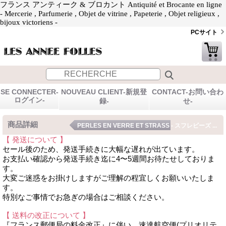
フランス アンティーク & ブロカント Antiquité et Brocante en ligne
- Mercerie , Parfumerie , Objet de vitrine , Papeterie , Objet religieux ,
bijoux victoriens -
PCサイト
SE CONNECTER-
NOUVEAU CLIENT-新規登
CONTACT-お問い合わ
ログイン-
録-
せ-
商品詳細
PERLES EN VERRE ET STRASS - スフレビーズ ...
【 発送について 】
セール後のため、発送手続きに大幅な遅れが出ています。
お支払い確認から発送手続き迄に4〜5週間お待たせしておりま
す。
大変ご迷惑をお掛けしますがご理解の程宜しくお願いいたしま
す。
特別なご事情でお急ぎの場合はご相談ください。
【 送料の改正について 】
『フランス郵便局の料金改正』に伴い、速達航空便(プリオリテ