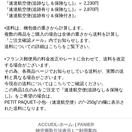
『速達航空便(追跡なし＆保険なし)』＝ 2,230円
『速達航空便(追跡有り＆保険なし)』＝ 2,870円
『速達航空便(追跡有り＆保険付き)』
•送料は、梱包後の重さから計算します。
複数の商品をご購入の場合は全体の重さから送料を計算し
『ご注文確認メール』内でお知らせします。
送料についての詳細は
こちら
をご覧下さい。
•フランス郵便局の料金改正やレートに合わせて、送料を改定
する場合がございます。
その為、各商品ページでお知らせしている送料が、実際の送
料と異なる場合がございます。
今現在の送料については
こちら
でご確認ください。
この商品1点のみをご注文で『速達航空便(追跡なし＆保険な
し)』をご希望の場合は、
PETIT PAQUET-小包-（速達航空便）の”~250g”の欄に表示さ
れた送料になります。
ACCUEIL-ホーム-
|
PANIER
特定商取引法表示
|
ご利用案内