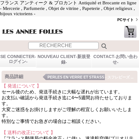
フランス アンティーク & ブロカント Antiquité et Brocante en ligne
- Mercerie , Parfumerie , Objet de vitrine , Papeterie , Objet religieux ,
bijoux victoriens -
PCサイト
SE CONNECTER-
NOUVEAU CLIENT-新規登
CONTACT-お問い合わ
ログイン-
録-
せ-
商品詳細
PERLES EN VERRE ET STRASS - スフレビーズ ...
【 発送について 】
セール後のため、発送手続きに大幅な遅れが出ています。
お支払い確認から発送手続き迄に4〜5週間お待たせしておりま
す。
大変ご迷惑をお掛けしますがご理解の程宜しくお願いいたしま
す。
特別なご事情でお急ぎの場合はご相談ください。
【 送料の改正について 】
『フランス郵便局の料金改正』に伴い、速達航空便(プリオリテ