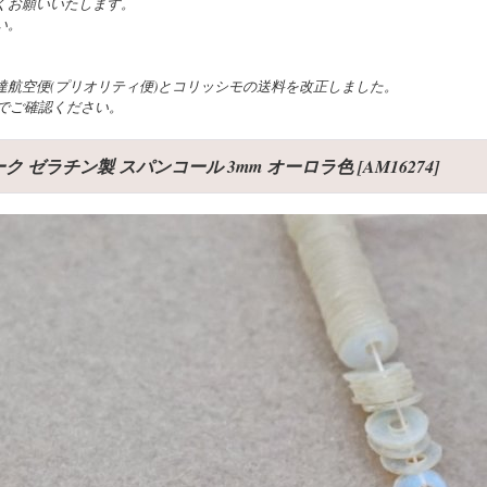
くお願いいたします。
い。
航空便(プリオリティ便)とコリッシモの送料を改正しました。
でご確認ください。
ク ゼラチン製 スパンコール 3mm オーロラ色
[
AM16274
]