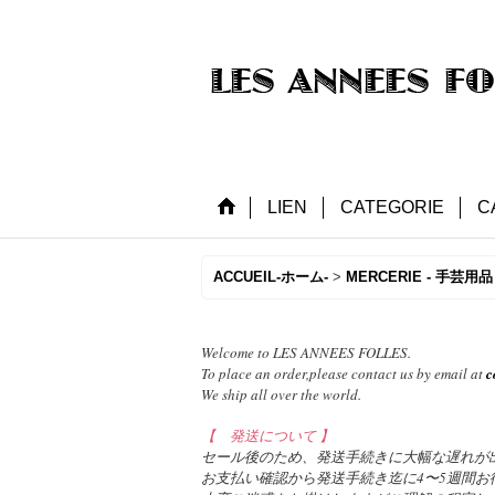
LIEN
CATEGORIE
C
ACCUEIL-ホーム-
>
MERCERIE - 手芸用品 
Welcome to LES ANNEES FOLLES.
To place an order,please contact us by email at
c
We ship all over the world.
【 発送について 】
セール後のため、発送手続きに大幅な遅れが
お支払い確認から発送手続き迄に4〜5週間お