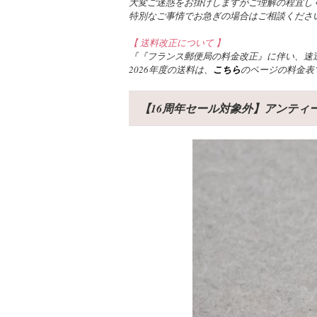
大変ご迷惑をお掛けしますがご理解の程宜し
特別なご事情でお急ぎの場合はご相談くださ
【 送料改正について 】
『『フランス郵便局の料金改正』に伴い、速達
2026年度の送料は、
こちら
のページの料金表
【16周年セール対象外】アンティー