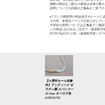
複数の商品をご購入の場合は全体の重さ
送料についての詳細は
こちら
をご覧下さ
•フランス郵便局の料金改正やレートに
その為、各商品ページでお知らせしてい
今現在の送料については
こちら
でご確認
この商品1点のみをご注文で『速達航空便
PETIT PAQUET-小包-（速達航空便
【16周年セール対象
外】アンティーク ゼ
ラチン製 スパンコー
ル 3mm オーロラ色
[
AM16274
]