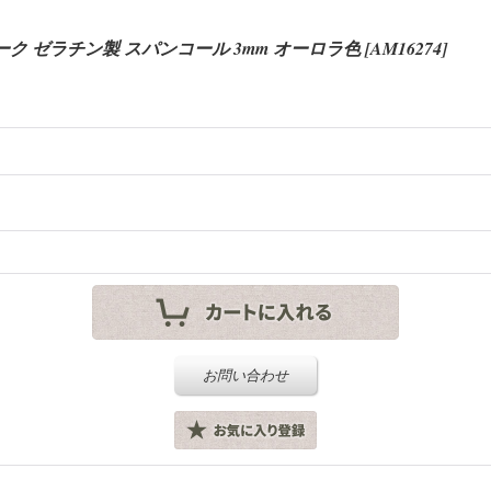
ク ゼラチン製 スパンコール 3mm オーロラ色
[
AM16274
]
お問い合わせ