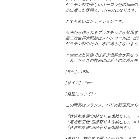
ゼラチン製で美しいオーロラ色の3mm
糸に通った状態で、11cm分になります。
とても良いコンディションです。
石油から作られるプラスチックが登場す
第二次世界大戦前はスパンコールは”ゼ
ゼラチン製のため、水に濡らさないよう
＊画面上と実物では多少色具合が異なっ
又、サイズの数値には若干の誤差が生
[年代]：1920
[サイズ]：3mm
[発送について]：
この商品はフランス、パリの郵便局から
『速達航空便(追跡なし＆保険なし)』＝ 9
『速達航空便(追跡有り＆保険なし)』＝ 1,
『速達航空便(追跡有り＆保険付き)』
•送料は、梱包後の重さから計算します