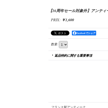
【16周年セール対象外】アンティー
PRIX
:
￥1,600
Facebookでシェア
数量
:
返品特約に関する重要事項
フランス製アンティーク、