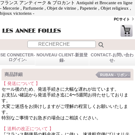
フランス アンティーク & ブロカント Antiquité et Brocante en ligne
- Mercerie , Parfumerie , Objet de vitrine , Papeterie , Objet religieux ,
bijoux victoriens -
PCサイト
SE CONNECTER-
NOUVEAU CLIENT-新規登
CONTACT-お問い合わ
ログイン-
録-
せ-
商品詳細
RUBAN - リボン -
【 発送について 】
セール後のため、発送手続きに大幅な遅れが出ています。
お支払い確認から発送手続き迄に4〜5週間お待たせしておりま
す。
大変ご迷惑をお掛けしますがご理解の程宜しくお願いいたしま
す。
特別なご事情でお急ぎの場合はご相談ください。
【 送料の改正について 】
『フランス郵便局の料金改正』に伴い、速達航空便(プリオリテ