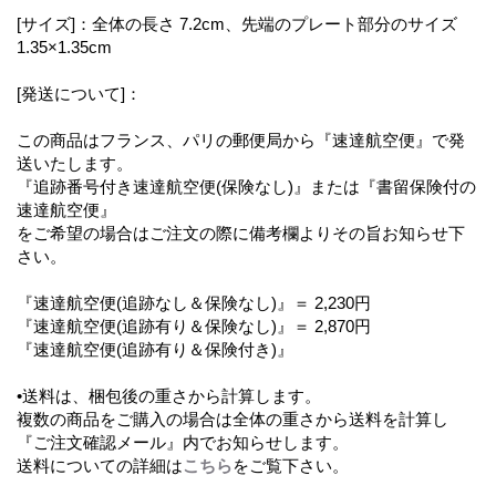
[サイズ]：全体の長さ 7.2cm、先端のプレート部分のサイズ
1.35×1.35cm
[発送について]：
この商品はフランス、パリの郵便局から『速達航空便』で発
送いたします。
『追跡番号付き速達航空便(保険なし)』または『書留保険付の
速達航空便』
をご希望の場合はご注文の際に備考欄よりその旨お知らせ下
さい。
『速達航空便(追跡なし＆保険なし)』＝ 2,230円
『速達航空便(追跡有り＆保険なし)』＝ 2,870円
『速達航空便(追跡有り＆保険付き)』
•送料は、梱包後の重さから計算します。
複数の商品をご購入の場合は全体の重さから送料を計算し
『ご注文確認メール』内でお知らせします。
送料についての詳細は
こちら
をご覧下さい。