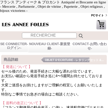
フランス アンティーク & ブロカント Antiquité et Brocante en ligne
- Mercerie , Parfumerie , Objet de vitrine , Papeterie , Objet religieux ,
bijoux victoriens -
PCサイト
SE CONNECTER-
NOUVEAU CLIENT-新規登
CONTACT-お問い合わ
ログイン-
録-
せ-
商品詳細
OBJET D'ECRITURE - レタリングセット &...
【 発送について 】
セール後のため、発送手続きに大幅な遅れが出ています。
お支払い確認から発送手続き迄に4〜5週間お待たせしておりま
す。
大変ご迷惑をお掛けしますがご理解の程宜しくお願いいたしま
す。
特別なご事情でお急ぎの場合はご相談ください。
【 送料の改正について 】
『フランス郵便局の料金改正』に伴い、速達航空便(プリオリテ