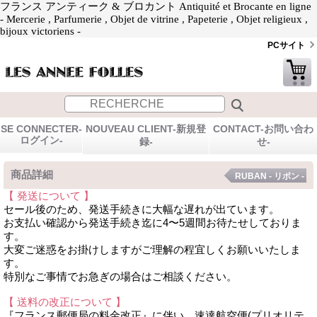
フランス アンティーク & ブロカント Antiquité et Brocante en ligne
- Mercerie , Parfumerie , Objet de vitrine , Papeterie , Objet religieux ,
bijoux victoriens -
PCサイト
SE CONNECTER-
NOUVEAU CLIENT-新規登
CONTACT-お問い合わ
ログイン-
録-
せ-
商品詳細
RUBAN - リボン -
【 発送について 】
セール後のため、発送手続きに大幅な遅れが出ています。
お支払い確認から発送手続き迄に4〜5週間お待たせしておりま
す。
大変ご迷惑をお掛けしますがご理解の程宜しくお願いいたしま
す。
特別なご事情でお急ぎの場合はご相談ください。
【 送料の改正について 】
『フランス郵便局の料金改正』に伴い、速達航空便(プリオリテ