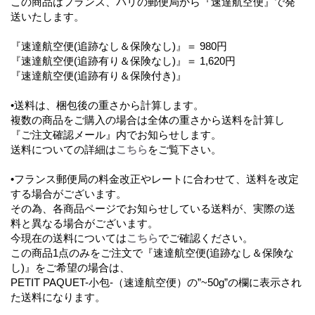
この商品はフランス、パリの郵便局から『速達航空便』で発
送いたします。
『速達航空便(追跡なし＆保険なし)』＝ 980円
『速達航空便(追跡有り＆保険なし)』＝ 1,620円
『速達航空便(追跡有り＆保険付き)』
•送料は、梱包後の重さから計算します。
複数の商品をご購入の場合は全体の重さから送料を計算し
『ご注文確認メール』内でお知らせします。
送料についての詳細は
こちら
をご覧下さい。
•フランス郵便局の料金改正やレートに合わせて、送料を改定
する場合がございます。
その為、各商品ページでお知らせしている送料が、実際の送
料と異なる場合がございます。
今現在の送料については
こちら
でご確認ください。
この商品1点のみをご注文で『速達航空便(追跡なし＆保険な
し)』をご希望の場合は、
PETIT PAQUET-小包-（速達航空便）の”~50g”の欄に表示され
た送料になります。