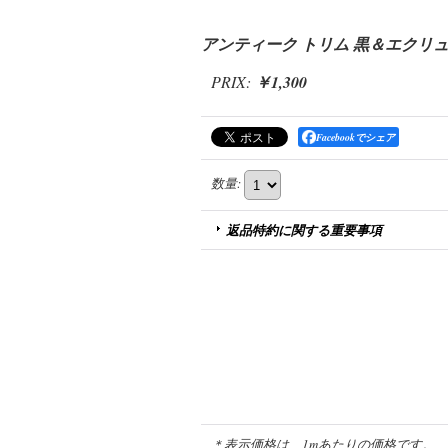
アンティーク トリム 黒＆エクリュ 
PRIX
:
￥1,300
Facebookでシェア
数量
:
返品特約に関する重要事項
＊表示価格は、1mあたりの価格です。