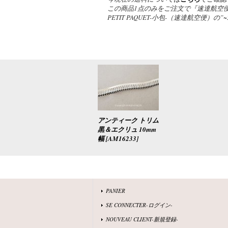
この商品1点のみをご注文で『速達航空便
PETIT PAQUET-小包-（速達航空便）
アンティーク トリム
黒＆エクリュ 10mm
幅
[
AM16233
]
PANIER
SE CONNECTER-ログイン-
NOUVEAU CLIENT-新規登録-