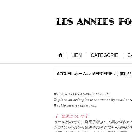
LIEN
CATEGORIE
C
ACCUEIL-ホーム-
>
MERCERIE - 手芸用品 
Welcome to LES ANNEES FOLLES.
To place an order,please contact us by email at
c
We ship all over the world.
【 発送について 】
セール後のため、発送手続きに大幅な遅れが
お支払い確認から発送手続き迄に4〜5週間お