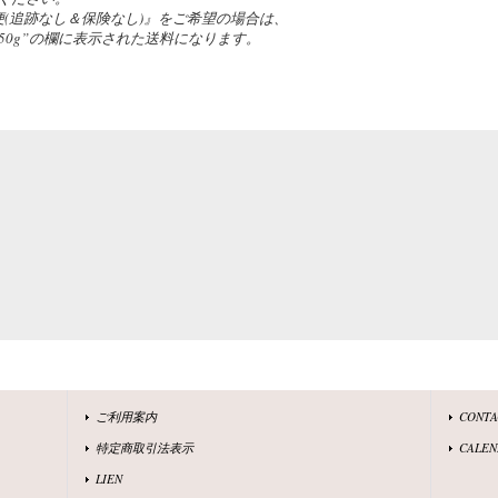
(追跡なし＆保険なし)』をご希望の場合は、
の”~50g”の欄に表示された送料になります。
ご利用案内
CONT
特定商取引法表示
CALEN
LIEN