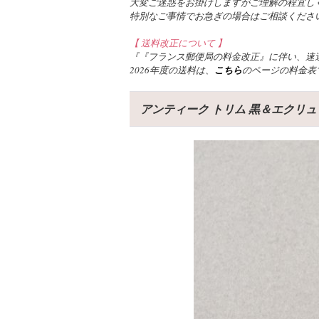
大変ご迷惑をお掛けしますがご理解の程宜し
特別なご事情でお急ぎの場合はご相談くださ
【 送料改正について 】
『『フランス郵便局の料金改正』に伴い、速達
2026年度の送料は、
こちら
のページの料金表
アンティーク トリム 黒＆エクリュ 