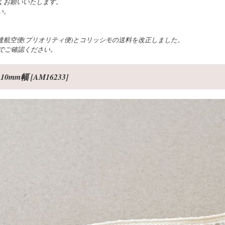
くお願いいたします。
い。
航空便(プリオリティ便)とコリッシモの送料を改正しました。
でご確認ください。
10mm幅
[
AM16233
]