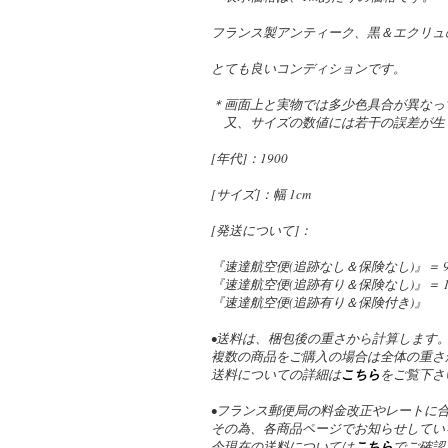
フランス製アンティーク、黒＆エクリュの
とても良いコンディションです。
＊画面上と実物では多少色具合が異なっ
又、サイズの数値には若干の誤差が生
[年代]：1900
[サイズ]：幅 1cm
[発送について]：
『速達航空便(追跡なし＆保険なし)』＝ 9
『速達航空便(追跡有り＆保険なし)』＝ 1,
『速達航空便(追跡有り＆保険付き)』
•送料は、梱包後の重さから計算します
複数の商品をご購入の場合は全体の重さ
送料についての詳細は
こちら
をご覧下さ
•フランス郵便局の料金改正やレートに
その為、各商品ページでお知らせしてい
今現在の送料については
こちら
でご確認