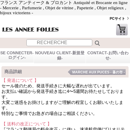
フランス アンティーク & ブロカント Antiquité et Brocante en ligne
- Mercerie , Parfumerie , Objet de vitrine , Papeterie , Objet religieux ,
bijoux victoriens -
PCサイト
SE CONNECTER-
NOUVEAU CLIENT-新規登
CONTACT-お問い合わ
ログイン-
録-
せ-
商品詳細
MARCHE AUX PUCES - 蚤の市 -
【 発送について 】
セール後のため、発送手続きに大幅な遅れが出ています。
お支払い確認から発送手続き迄に4〜5週間お待たせしておりま
す。
大変ご迷惑をお掛けしますがご理解の程宜しくお願いいたしま
す。
特別なご事情でお急ぎの場合はご相談ください。
【 送料の改正について 】
『フランス郵便局の料金改正』に伴い、速達航空便(プリオリテ