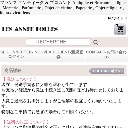
フランス アンティーク & ブロカント Antiquité et Brocante en ligne
- Mercerie , Parfumerie , Objet de vitrine , Papeterie , Objet religieux ,
bijoux victoriens -
PCサイト
SE CONNECTER-
NOUVEAU CLIENT-新規登
CONTACT-お問い合わ
ログイン-
録-
せ-
商品詳細
BOUTON - ボタン -
【 発送について 】
現在、発送手続きに大幅な遅れが出ています。
お支払い確認から発送手続き迄に3週間ほどお待たせしておりま
す。
大変ご迷惑をお掛けしますがご理解の程宜しくお願いいたしま
す。
特別なご事情でお急ぎの場合はご相談ください。
【 送料の改正について 】
『フランス郵便局の料金改正』に伴い、速達航空便(プリオリテ