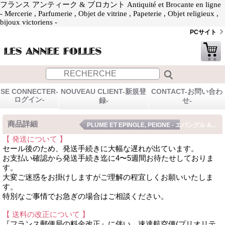
フランス アンティーク & ブロカント Antiquité et Brocante en ligne
- Mercerie , Parfumerie , Objet de vitrine , Papeterie , Objet religieux ,
bijoux victoriens -
PCサイト
SE CONNECTER-
NOUVEAU CLIENT-新規登
CONTACT-お問い合わ
ログイン-
録-
せ-
商品詳細
PLUME ET EPINGLE, PEIGNE - エパングル &...
【 発送について 】
セール後のため、発送手続きに大幅な遅れが出ています。
お支払い確認から発送手続き迄に4〜5週間お待たせしておりま
す。
大変ご迷惑をお掛けしますがご理解の程宜しくお願いいたしま
す。
特別なご事情でお急ぎの場合はご相談ください。
【 送料の改正について 】
『フランス郵便局の料金改正』に伴い、速達航空便(プリオリテ