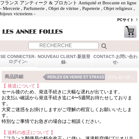
フランス アンティーク & ブロカント Antiquité et Brocante en ligne
- Mercerie , Parfumerie , Objet de vitrine , Papeterie , Objet religieux ,
bijoux victoriens -
PCサイト
SE CONNECTER-
NOUVEAU CLIENT-新規登
CONTACT-お問い合わ
ログイン-
録-
せ-
商品詳細
PERLES EN VERRE ET STRASS - スフレビーズ ...
【 発送について 】
セール後のため、発送手続きに大幅な遅れが出ています。
お支払い確認から発送手続き迄に4〜5週間お待たせしておりま
す。
大変ご迷惑をお掛けしますがご理解の程宜しくお願いいたしま
す。
特別なご事情でお急ぎの場合はご相談ください。
【 送料の改正について 】
『フランス郵便局の料金改正』に伴い、速達航空便(プリオリテ