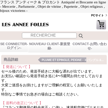
フランス アンティーク & ブロカント Antiquité et Brocante en ligne
- Mercerie , Parfumerie , Objet de vitrine , Papeterie , Objet religieux ,
bijoux victoriens -
PCサイト
SE CONNECTER-
NOUVEAU CLIENT-新規登
CONTACT-お問い合わ
ログイン-
録-
せ-
商品詳細
PLUME ET EPINGLE, PEIGNE - エパングル &...
【 発送について 】
セール後のため、発送手続きに大幅な遅れが出ています。
お支払い確認から発送手続き迄に4〜5週間お待たせしておりま
す。
大変ご迷惑をお掛けしますがご理解の程宜しくお願いいたしま
す。
特別なご事情でお急ぎの場合はご相談ください。
【 送料の改正について 】
『フランス郵便局の料金改正』に伴い、速達航空便(プリオリテ