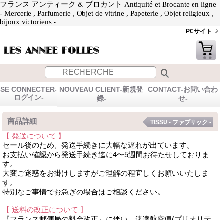
フランス アンティーク & ブロカント Antiquité et Brocante en ligne
- Mercerie , Parfumerie , Objet de vitrine , Papeterie , Objet religieux ,
bijoux victoriens -
PCサイト
SE CONNECTER-
NOUVEAU CLIENT-新規登
CONTACT-お問い合わ
ログイン-
録-
せ-
商品詳細
TISSU - ファブリック -
【 発送について 】
セール後のため、発送手続きに大幅な遅れが出ています。
お支払い確認から発送手続き迄に4〜5週間お待たせしておりま
す。
大変ご迷惑をお掛けしますがご理解の程宜しくお願いいたしま
す。
特別なご事情でお急ぎの場合はご相談ください。
【 送料の改正について 】
『フランス郵便局の料金改正』に伴い、速達航空便(プリオリテ