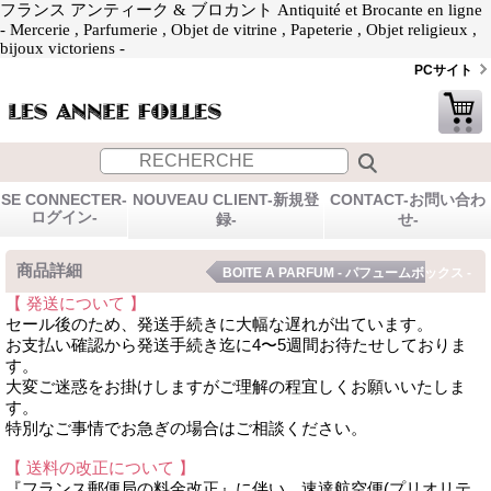
フランス アンティーク & ブロカント Antiquité et Brocante en ligne
- Mercerie , Parfumerie , Objet de vitrine , Papeterie , Objet religieux ,
bijoux victoriens -
PCサイト
SE CONNECTER-
NOUVEAU CLIENT-新規登
CONTACT-お問い合わ
ログイン-
録-
せ-
商品詳細
BOITE A PARFUM - パフュームボックス -
【 発送について 】
セール後のため、発送手続きに大幅な遅れが出ています。
お支払い確認から発送手続き迄に4〜5週間お待たせしておりま
す。
大変ご迷惑をお掛けしますがご理解の程宜しくお願いいたしま
す。
特別なご事情でお急ぎの場合はご相談ください。
【 送料の改正について 】
『フランス郵便局の料金改正』に伴い、速達航空便(プリオリテ