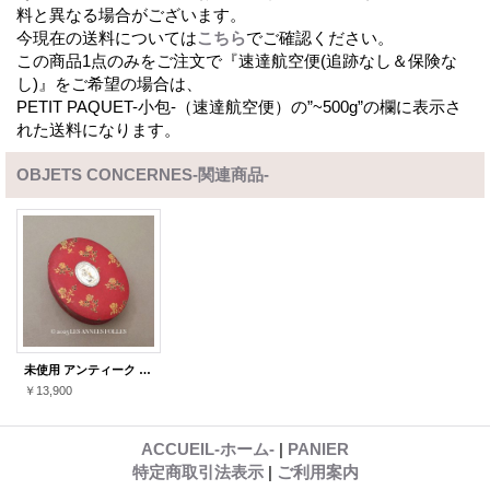
料と異なる場合がございます。
今現在の送料については
こちら
でご確認ください。
この商品1点のみをご注文で『速達航空便(追跡なし＆保険な
し)』をご希望の場合は、
PETIT PAQUET-小包-（速達航空便）の”~500g”の欄に表示さ
れた送料になります。
OBJETS CONCERNES-関連商品-
未使用 アンティーク 天使のパウダーボックス FLEURS D'AMOUR - ROGER&GALLET PARIS -
￥13,900
ACCUEIL-ホーム-
|
PANIER
特定商取引法表示
|
ご利用案内