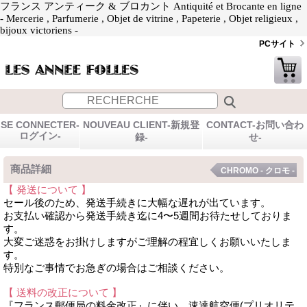
フランス アンティーク & ブロカント Antiquité et Brocante en ligne
- Mercerie , Parfumerie , Objet de vitrine , Papeterie , Objet religieux ,
bijoux victoriens -
PCサイト
SE CONNECTER-
NOUVEAU CLIENT-新規登
CONTACT-お問い合わ
ログイン-
録-
せ-
商品詳細
CHROMO - クロモ -
【 発送について 】
セール後のため、発送手続きに大幅な遅れが出ています。
お支払い確認から発送手続き迄に4〜5週間お待たせしておりま
す。
大変ご迷惑をお掛けしますがご理解の程宜しくお願いいたしま
す。
特別なご事情でお急ぎの場合はご相談ください。
【 送料の改正について 】
『フランス郵便局の料金改正』に伴い、速達航空便(プリオリテ