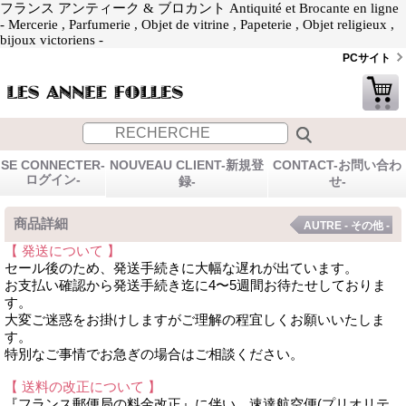
フランス アンティーク & ブロカント Antiquité et Brocante en ligne
- Mercerie , Parfumerie , Objet de vitrine , Papeterie , Objet religieux ,
bijoux victoriens -
PCサイト
SE CONNECTER-
NOUVEAU CLIENT-新規登
CONTACT-お問い合わ
ログイン-
録-
せ-
商品詳細
AUTRE - その他 -
【 発送について 】
セール後のため、発送手続きに大幅な遅れが出ています。
お支払い確認から発送手続き迄に4〜5週間お待たせしておりま
す。
大変ご迷惑をお掛けしますがご理解の程宜しくお願いいたしま
す。
特別なご事情でお急ぎの場合はご相談ください。
【 送料の改正について 】
『フランス郵便局の料金改正』に伴い、速達航空便(プリオリテ