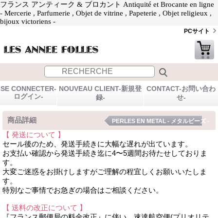
フランス アンティーク & ブロカント Antiquité et Brocante en ligne
- Mercerie , Parfumerie , Objet de vitrine , Papeterie , Objet religieux ,
bijoux victoriens -
PCサイト
SE CONNECTER-
NOUVEAU CLIENT-新規登
CONTACT-お問い合わ
ログイン-
録-
せ-
商品詳細
PERLES EN METAL - メタルビーズ -
【 発送について 】
セール後のため、発送手続きに大幅な遅れが出ています。
お支払い確認から発送手続き迄に4〜5週間お待たせしておりま
す。
大変ご迷惑をお掛けしますがご理解の程宜しくお願いいたしま
す。
特別なご事情でお急ぎの場合はご相談ください。
【 送料の改正について 】
『フランス郵便局の料金改正』に伴い、速達航空便(プリオリテ