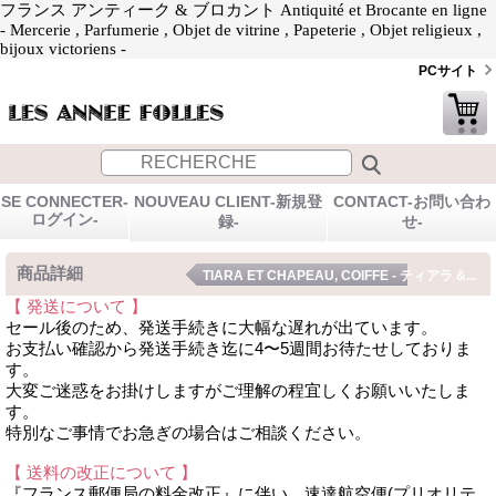
フランス アンティーク & ブロカント Antiquité et Brocante en ligne
- Mercerie , Parfumerie , Objet de vitrine , Papeterie , Objet religieux ,
bijoux victoriens -
PCサイト
SE CONNECTER-
NOUVEAU CLIENT-新規登
CONTACT-お問い合わ
ログイン-
録-
せ-
商品詳細
TIARA ET CHAPEAU, COIFFE - ティアラ &...
【 発送について 】
セール後のため、発送手続きに大幅な遅れが出ています。
お支払い確認から発送手続き迄に4〜5週間お待たせしておりま
す。
大変ご迷惑をお掛けしますがご理解の程宜しくお願いいたしま
す。
特別なご事情でお急ぎの場合はご相談ください。
【 送料の改正について 】
『フランス郵便局の料金改正』に伴い、速達航空便(プリオリテ