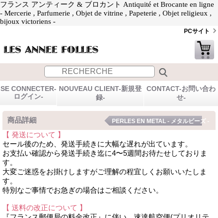
フランス アンティーク & ブロカント Antiquité et Brocante en ligne
- Mercerie , Parfumerie , Objet de vitrine , Papeterie , Objet religieux ,
bijoux victoriens -
PCサイト
SE CONNECTER-
NOUVEAU CLIENT-新規登
CONTACT-お問い合わ
ログイン-
録-
せ-
商品詳細
PERLES EN METAL - メタルビーズ -
【 発送について 】
セール後のため、発送手続きに大幅な遅れが出ています。
お支払い確認から発送手続き迄に4〜5週間お待たせしておりま
す。
大変ご迷惑をお掛けしますがご理解の程宜しくお願いいたしま
す。
特別なご事情でお急ぎの場合はご相談ください。
【 送料の改正について 】
『フランス郵便局の料金改正』に伴い、速達航空便(プリオリテ