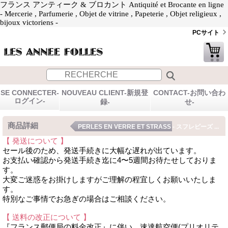
フランス アンティーク & ブロカント Antiquité et Brocante en ligne
- Mercerie , Parfumerie , Objet de vitrine , Papeterie , Objet religieux ,
bijoux victoriens -
PCサイト
SE CONNECTER-
NOUVEAU CLIENT-新規登
CONTACT-お問い合わ
ログイン-
録-
せ-
商品詳細
PERLES EN VERRE ET STRASS - スフレビーズ ...
【 発送について 】
セール後のため、発送手続きに大幅な遅れが出ています。
お支払い確認から発送手続き迄に4〜5週間お待たせしておりま
す。
大変ご迷惑をお掛けしますがご理解の程宜しくお願いいたしま
す。
特別なご事情でお急ぎの場合はご相談ください。
【 送料の改正について 】
『フランス郵便局の料金改正』に伴い、速達航空便(プリオリテ