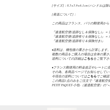
[サイズ]：8.5×5.9×6.1cm (ハンドルは
[発送について]：
この商品はフランス、パリの郵便局から
『速達航空便(追跡なし＆保険なし)』＝ 2,
『速達航空便(追跡有り＆保険なし)』＝ 3,
『速達航空便(追跡有り＆保険付き)』
•送料は、梱包後の重さから計算します
複数の商品をご購入の場合は全体の重さ
送料についての詳細は
こちら
をご覧下さ
•フランス郵便局の料金改正やレートに
その為、各商品ページでお知らせしてい
今現在の送料については
こちら
でご確認
この商品1点のみをご注文で『速達航空便
PETIT PAQUET-小包-（速達航空便）