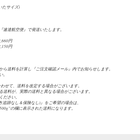
除いたサイズ)
『速達航空便』で発送いたします。
660円
150円
。
から送料を計算し『ご注文確認メール』内でお知らせします。
い。
合わせて、送料を改定する場合がございます。
る送料が、実際の送料と異なる場合がございます。
ください。
(追跡なし＆保険なし)』をご希望の場合は、
の”~500g”の欄に表示された送料になります。