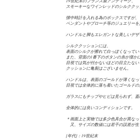
19世紀末のフランス製アンティーク、
スモーキーなワインレッドのシルククッ
懐中時計を入れる為のボックスですが、
ペンダントやブローチ等のジュエリーを
ハンドルと脚もエレガントな美しいデザ
シルククッションには、
表面のシルクが擦れて白っぽくなってい
また、背面の1番下のボタンの糸が僅か
目視では気が付かないほどの目立たない
クッションに亀裂はございません。
ハンドルは、表面のゴールドが薄くなっ
目視では全体的に落ち着いたゴールドの
ガラスにもチップやヒビは見られず、蓋
全体的には良いコンディションです。
＊画面上と実物では多少色具合が異なっ
又、サイズの数値には若干の誤差が生
[年代]：19世紀末