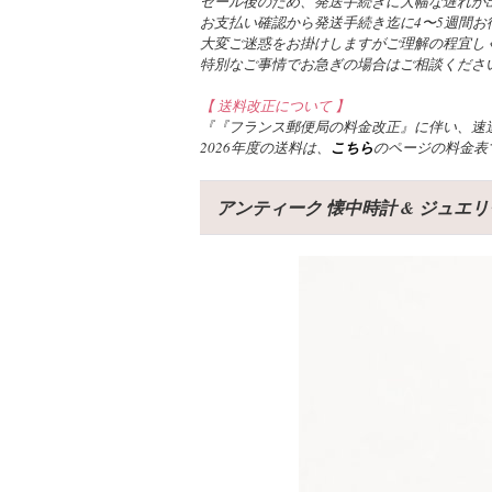
セール後のため、発送手続きに大幅な遅れが
お支払い確認から発送手続き迄に4〜5週間お
大変ご迷惑をお掛けしますがご理解の程宜し
特別なご事情でお急ぎの場合はご相談くださ
【 送料改正について 】
『『フランス郵便局の料金改正』に伴い、速達
2026年度の送料は、
こちら
のページの料金表
アンティーク 懐中時計 & ジュエ