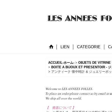
LIEN
CATEGORIE
C
ACCUEIL-ホーム-
>
OBJETS DE VITRI
>
BOITE A BIJOUX ET PRESENTOI
>
アンティーク 懐中時計 & ジュエリーボ
Welcome to LES ANNEES FOLLES.
To place an order,please contact us by email at
c
We ship all over the world.
【 発送について 】