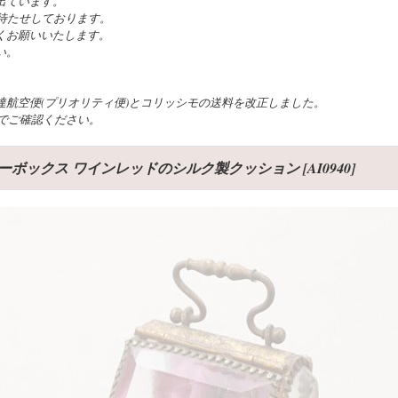
出ています。
待たせしております。
くお願いいたします。
い。
航空便(プリオリティ便)とコリッシモの送料を改正しました。
でご確認ください。
リーボックス ワインレッドのシルク製クッション
[
AI0940
]