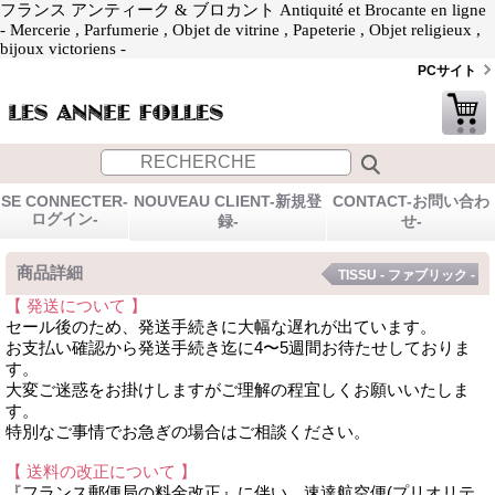
フランス アンティーク & ブロカント Antiquité et Brocante en ligne
- Mercerie , Parfumerie , Objet de vitrine , Papeterie , Objet religieux ,
bijoux victoriens -
PCサイト
SE CONNECTER-
NOUVEAU CLIENT-新規登
CONTACT-お問い合わ
ログイン-
録-
せ-
商品詳細
TISSU - ファブリック -
【 発送について 】
セール後のため、発送手続きに大幅な遅れが出ています。
お支払い確認から発送手続き迄に4〜5週間お待たせしておりま
す。
大変ご迷惑をお掛けしますがご理解の程宜しくお願いいたしま
す。
特別なご事情でお急ぎの場合はご相談ください。
【 送料の改正について 】
『フランス郵便局の料金改正』に伴い、速達航空便(プリオリテ