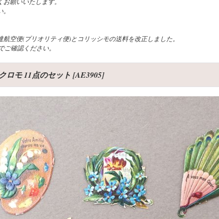
くお願いいたします。
い。
航空便(プリオリティ便)とコリッシモの送料を改正しました。
でご確認ください。
クロモ 11点のセット
[
AE3905
]