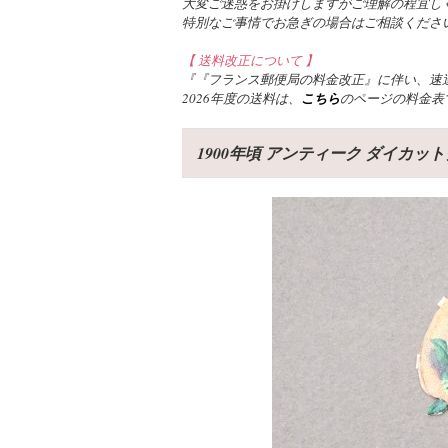
大変ご迷惑をお掛けしますがご理解の程宜し
特別なご事情でお急ぎの場合はご相談くださ
【 送料改正について 】
『『フランス郵便局の料金改正』に伴い、速達
2026年度の送料は、
こちら
のページの料金表
1900年頃 アンティーク ダイカット