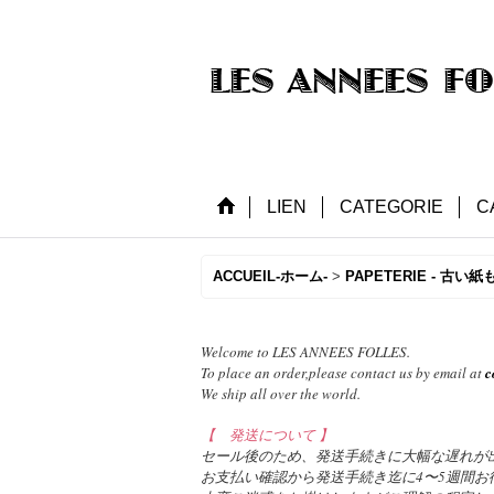
LIEN
CATEGORIE
C
ACCUEIL-ホーム-
>
PAPETERIE - 古い紙
Welcome to LES ANNEES FOLLES.
To place an order,please contact us by email at
c
We ship all over the world.
【 発送について 】
セール後のため、発送手続きに大幅な遅れが
お支払い確認から発送手続き迄に4〜5週間お