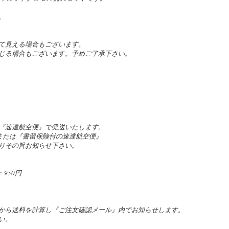
。
て見える場合もございます。
じる場合もございます。予めご了承下さい。
『速達航空便』で発送いたします。
』または『書留保険付の速達航空便』
りその旨お知らせ下さい。
950円
。
から送料を計算し『ご注文確認メール』内でお知らせします。
い。