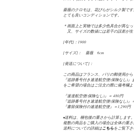
薔薇のクロモは、花びらがシルク製です
とても良いコンディションです。
＊画面上と実物では多少色具合が異なっ
又、サイズの数値には若干の誤差が生
[年代]：1900
[サイズ]： 薔薇 6cm
[発送について]：
この商品はフランス、パリの郵便局から
『追跡番号付き速達航空便(保険なし)
をご希望の場合はご注文の際に備考欄よ
『速達航空便(保険なし)』＝ 480円
『追跡番号付き速達航空便(保険なし)』＝ 
『書留保険付の速達航空便』＝1,290円
•送料は、梱包後の重さから計算します
複数の商品をご購入の場合は全体の重さ
送料についての詳細は
こちら
をご覧下さ