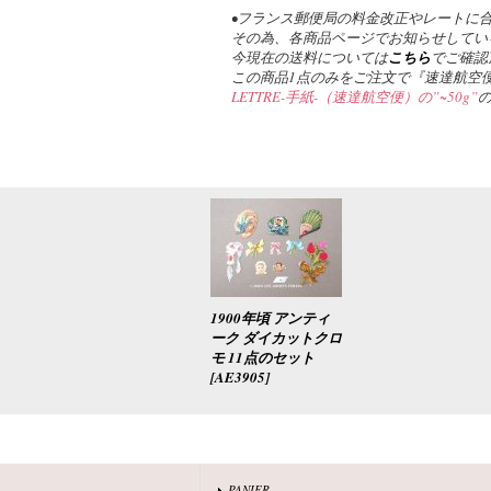
•フランス郵便局の料金改正やレートに
その為、各商品ページでお知らせしてい
今現在の送料については
こちら
でご確認
この商品1点のみをご注文で『速達航空便
LETTRE-手紙-（速達航空便）の”~50g”
1900年頃 アンティ
ーク ダイカットクロ
モ 11点のセット
[
AE3905
]
PANIER