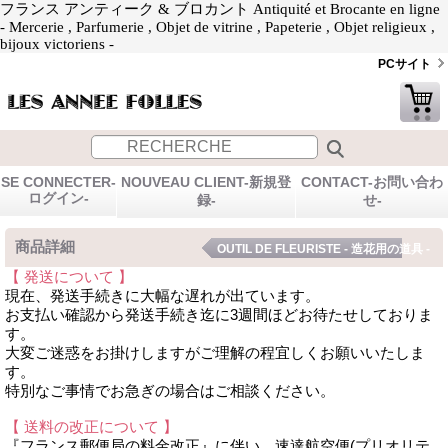
フランス アンティーク & ブロカント Antiquité et Brocante en ligne
- Mercerie , Parfumerie , Objet de vitrine , Papeterie , Objet religieux ,
bijoux victoriens -
PCサイト
SE CONNECTER-
NOUVEAU CLIENT-新規登
CONTACT-お問い合わ
ログイン-
録-
せ-
商品詳細
OUTIL DE FLEURISTE - 造花用の道具 -
【 発送について 】
現在、発送手続きに大幅な遅れが出ています。
お支払い確認から発送手続き迄に3週間ほどお待たせしておりま
す。
大変ご迷惑をお掛けしますがご理解の程宜しくお願いいたしま
す。
特別なご事情でお急ぎの場合はご相談ください。
【 送料の改正について 】
『フランス郵便局の料金改正』に伴い、速達航空便(プリオリテ