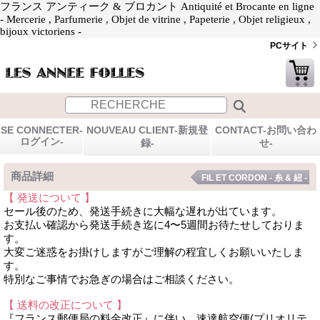
フランス アンティーク & ブロカント Antiquité et Brocante en ligne
- Mercerie , Parfumerie , Objet de vitrine , Papeterie , Objet religieux ,
bijoux victoriens -
PCサイト
SE CONNECTER-
NOUVEAU CLIENT-新規登
CONTACT-お問い合わ
ログイン-
録-
せ-
商品詳細
FIL ET CORDON - 糸 & 紐 -
【 発送について 】
セール後のため、発送手続きに大幅な遅れが出ています。
お支払い確認から発送手続き迄に4〜5週間お待たせしておりま
す。
大変ご迷惑をお掛けしますがご理解の程宜しくお願いいたしま
す。
特別なご事情でお急ぎの場合はご相談ください。
【 送料の改正について 】
『フランス郵便局の料金改正』に伴い、速達航空便(プリオリテ