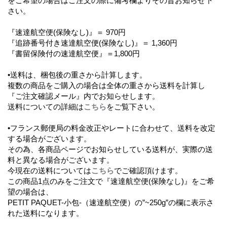
をご希望の場合はご注文の際に備考欄よりその旨お知らせ下
さい。
『速達航空便(保険なし)』＝ 970円
『追跡番号付き速達航空便(保険なし)』＝ 1,360円
『書留保険付の速達航空便』＝1,800円
•送料は、梱包後の重さから計算します。
複数の商品をご購入の場合は全体の重さから送料を計算し
『ご注文確認メール』内でお知らせします。
送料についての詳細は
こちら
をご覧下さい。
•フランス郵便局の料金改正やレートに合わせて、送料を改定
する場合がございます。
その為、各商品ページでお知らせしている送料が、実際の送
料と異なる場合がございます。
今現在の送料については
こちら
でご確認頂けます。
この商品1点のみをご注文で『速達航空便(保険なし)』をご希
望の場合は、
PETIT PAQUET-小包-（速達航空便）の”~250g”の欄に表示さ
れた送料になります。