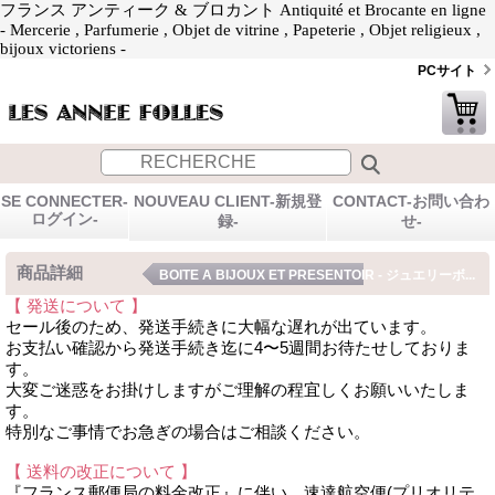
フランス アンティーク & ブロカント Antiquité et Brocante en ligne
- Mercerie , Parfumerie , Objet de vitrine , Papeterie , Objet religieux ,
bijoux victoriens -
PCサイト
SE CONNECTER-
NOUVEAU CLIENT-新規登
CONTACT-お問い合わ
ログイン-
録-
せ-
商品詳細
BOITE A BIJOUX ET PRESENTOIR - ジュエリーボ...
【 発送について 】
セール後のため、発送手続きに大幅な遅れが出ています。
お支払い確認から発送手続き迄に4〜5週間お待たせしておりま
す。
大変ご迷惑をお掛けしますがご理解の程宜しくお願いいたしま
す。
特別なご事情でお急ぎの場合はご相談ください。
【 送料の改正について 】
『フランス郵便局の料金改正』に伴い、速達航空便(プリオリテ