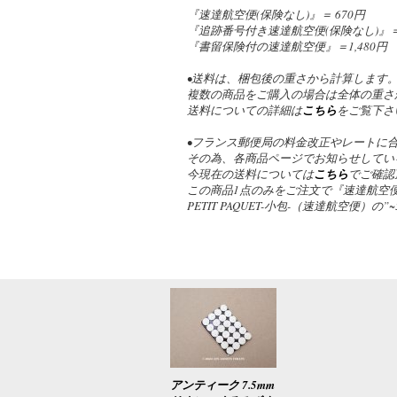
『速達航空便(保険なし)』＝ 670円
『追跡番号付き速達航空便(保険なし)』＝ 1
『書留保険付の速達航空便』＝1,480円
•送料は、梱包後の重さから計算します
複数の商品をご購入の場合は全体の重さ
送料についての詳細は
こちら
をご覧下さ
•フランス郵便局の料金改正やレートに
その為、各商品ページでお知らせしてい
今現在の送料については
こちら
でご確認
この商品1点のみをご注文で『速達航空便
PETIT PAQUET-小包-（速達航空便）
アンティーク 7.5mm