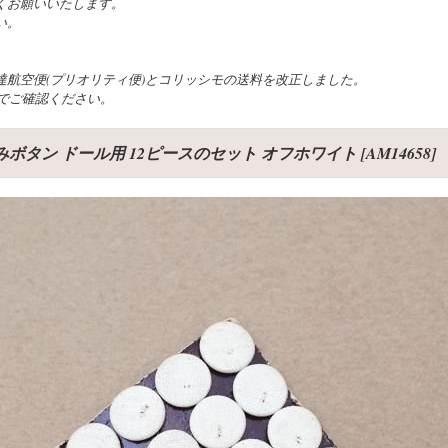
くお願いいたします。
い。
航空便(プリオリティ便)とコリッシモの送料を改正しました。
でご確認ください。
るみボタン ドール用 12ピースのセット オフホワイト
[
AM14658
]