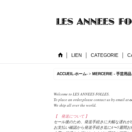
LIEN
CATEGORIE
C
ACCUEIL-ホーム-
>
MERCERIE - 手芸用品 
Welcome to LES ANNEES FOLLES.
To place an order,please contact us by email at
c
We ship all over the world.
【 発送について 】
セール後のため、発送手続きに大幅な遅れが
お支払い確認から発送手続き迄に4〜5週間お