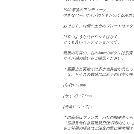
1900年頃のアンティーク、
小さな7.5mmサイズのリネンのくるみボ
おそらく、内側の土台のプレートはメタ
目立つような汚れやシミはなく、
とても良いコンディションです。
最後の写真の、右の8mmのボタンは別売
サイズ感の違いをご確認ください。
＊画面上と実物では多少色具合が異なっ
又、サイズの数値には若干の誤差が生
[年代]：1900
[サイズ]：7.5mm
[発送について]：
この商品はフランス、パリの郵便局から
『追跡番号付き速達航空便(保険なし)
をご希望の場合はご注文の際に備考欄よ