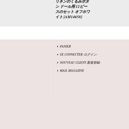
リネンのくるみボタ
ン ドール用 12ピー
スのセット オフホワ
イト
[
AM14658
]
PANIER
SE CONNECTER-ログイン-
NOUVEAU CLIENT-新規登録-
MAIL MAGAZINE