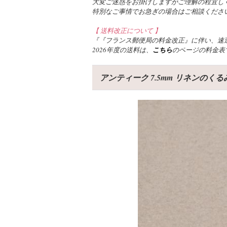
大変ご迷惑をお掛けしますがご理解の程宜し
特別なご事情でお急ぎの場合はご相談くださ
【 送料改正について 】
『『フランス郵便局の料金改正』に伴い、速達
2026年度の送料は、
こちら
のページの料金表
アンティーク 7.5mm リネンのく