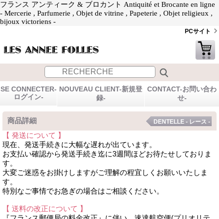
フランス アンティーク & ブロカント Antiquité et Brocante en ligne
- Mercerie , Parfumerie , Objet de vitrine , Papeterie , Objet religieux ,
bijoux victoriens -
PCサイト
SE CONNECTER-
NOUVEAU CLIENT-新規登
CONTACT-お問い合わ
ログイン-
録-
せ-
商品詳細
DENTELLE - レース -
【 発送について 】
現在、発送手続きに大幅な遅れが出ています。
お支払い確認から発送手続き迄に3週間ほどお待たせしておりま
す。
大変ご迷惑をお掛けしますがご理解の程宜しくお願いいたしま
す。
特別なご事情でお急ぎの場合はご相談ください。
【 送料の改正について 】
『フランス郵便局の料金改正』に伴い、速達航空便(プリオリテ