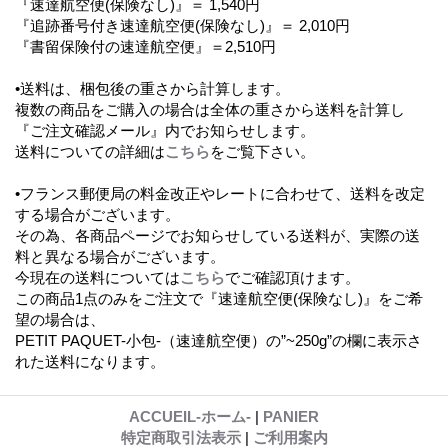
『速達航空便(保険なし)』＝ 1,540円
『追跡番号付き速達航空便(保険なし)』＝ 2,010円
『書留保険付の速達航空便』＝2,510円
•送料は、梱包後の重さから計算します。
複数の商品をご購入の場合は全体の重さから送料を計算し
『ご注文確認メール』内でお知らせします。
送料についての詳細は
こちら
をご覧下さい。
•フランス郵便局の料金改正やレートに合わせて、送料を改定
する場合がございます。
その為、各商品ページでお知らせしている送料が、実際の送
料と異なる場合がございます。
今現在の送料については
こちら
でご確認頂けます。
この商品1点のみをご注文で『速達航空便(保険なし)』をご希
望の場合は、
PETIT PAQUET-小包-（速達航空便）の”~250g”の欄に表示さ
れた送料になります。
ACCUEIL-ホーム-
|
PANIER
特定商取引法表示
|
ご利用案内