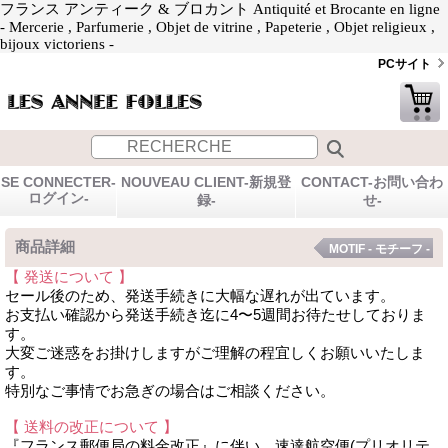
フランス アンティーク & ブロカント Antiquité et Brocante en ligne
- Mercerie , Parfumerie , Objet de vitrine , Papeterie , Objet religieux ,
bijoux victoriens -
PCサイト
SE CONNECTER-
NOUVEAU CLIENT-新規登
CONTACT-お問い合わ
ログイン-
録-
せ-
商品詳細
MOTIF - モチーフ -
【 発送について 】
セール後のため、発送手続きに大幅な遅れが出ています。
お支払い確認から発送手続き迄に4〜5週間お待たせしておりま
す。
大変ご迷惑をお掛けしますがご理解の程宜しくお願いいたしま
す。
特別なご事情でお急ぎの場合はご相談ください。
【 送料の改正について 】
『フランス郵便局の料金改正』に伴い、速達航空便(プリオリテ