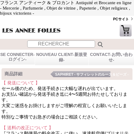
フランス アンティーク & ブロカント Antiquité et Brocante en ligne
- Mercerie , Parfumerie , Objet de vitrine , Papeterie , Objet religieux ,
bijoux victoriens -
PCサイト
SE CONNECTER-
NOUVEAU CLIENT-新規登
CONTACT-お問い合わ
ログイン-
録-
せ-
商品詳細
SAPHIRET - サフィレットのルース＆ビーズ -
【 発送について 】
セール後のため、発送手続きに大幅な遅れが出ています。
お支払い確認から発送手続き迄に4〜5週間お待たせしておりま
す。
大変ご迷惑をお掛けしますがご理解の程宜しくお願いいたしま
す。
特別なご事情でお急ぎの場合はご相談ください。
【 送料の改正について 】
『フランス郵便局の料金改正』に伴い、速達航空便(プリオリテ